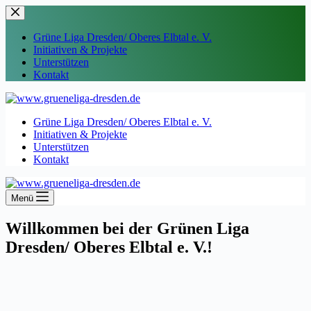
Zum
Inhalt
springen
Grüne Liga Dresden/ Oberes Elbtal e. V.
Initiativen & Projekte
Unterstützen
Kontakt
Grüne Liga Dresden/ Oberes Elbtal e. V.
Initiativen & Projekte
Unterstützen
Kontakt
Menü
Willkommen bei der Grünen Liga
Dresden/ Oberes Elbtal e. V.!